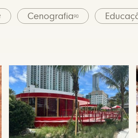
Cenografia
Educaç
2
90