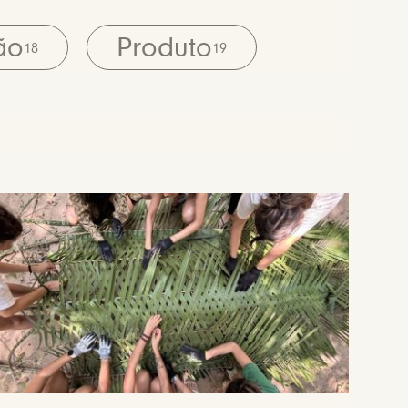
ão
Produto
18
19