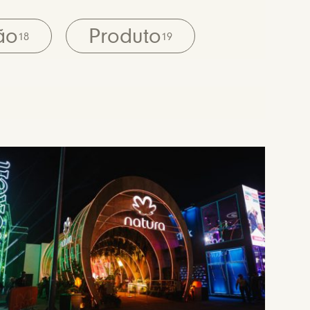
ão
Produto
18
19