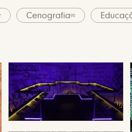
Cenografia
Educaç
2
90