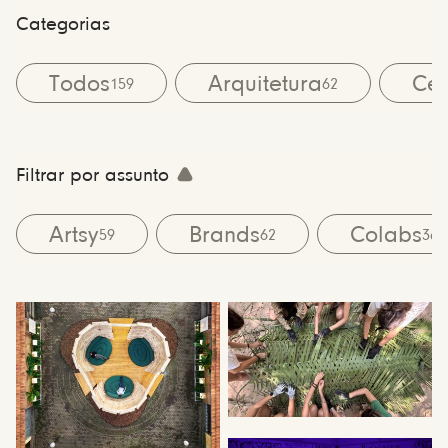
Categorias
Todos
Arquitetura
Cen
159
62
Filtrar por assunto
Artsy
Brands
Colabs
59
62
36