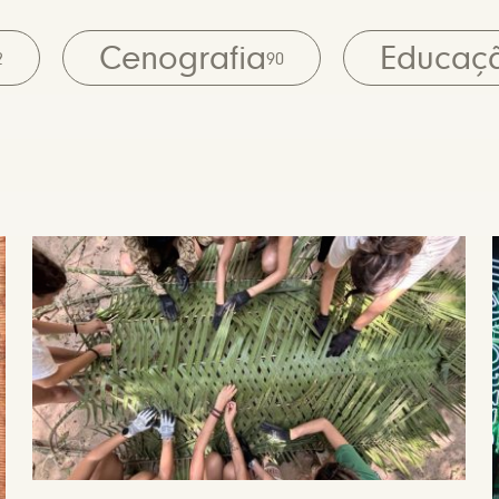
Cenografia
Educaç
2
90