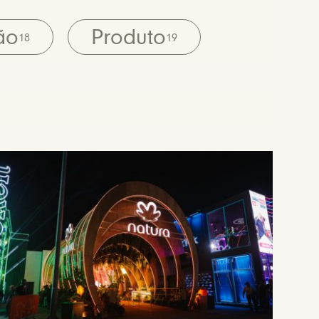
ão
Produto
18
19