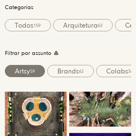
Categorias
Todos
Arquitetura
Cen
159
62
Filtrar por assunto
Artsy
Brands
Colabs
59
62
36