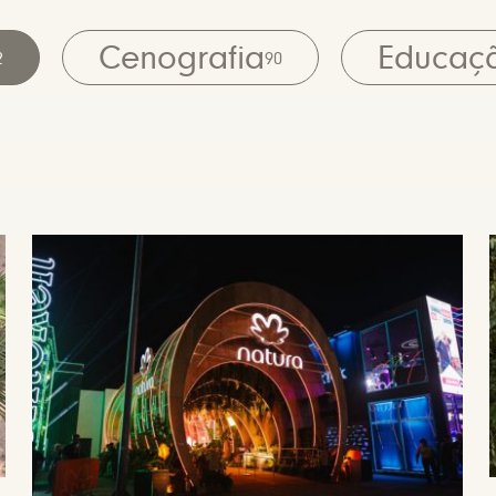
Cenografia
Educaç
2
90