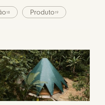
ão
Produto
18
19