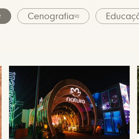
Cenografia
Educaç
2
90