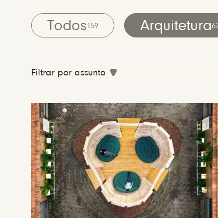
Todos
Arquitetura
159
6
Filtrar por assunto