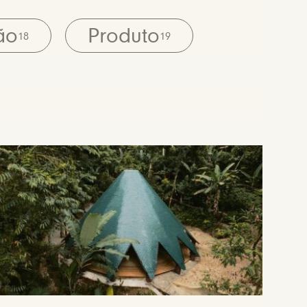
ão
Produto
18
19