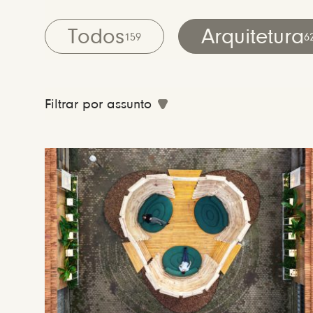
Todos
Arquitetura
159
6
Filtrar por assunto