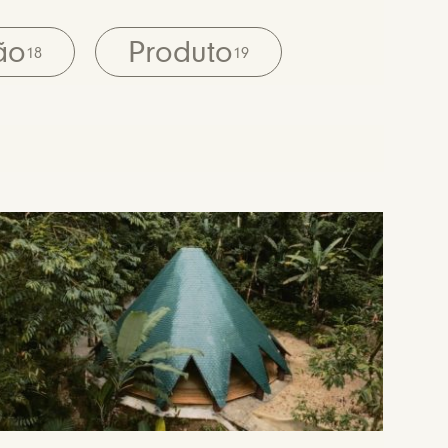
ão
Produto
18
19