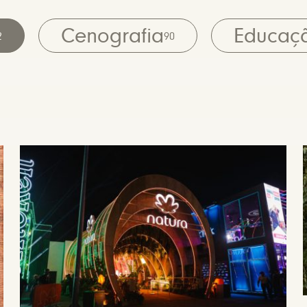
Cenografia
Educaç
2
90