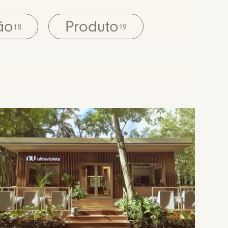
ão
Produto
18
19