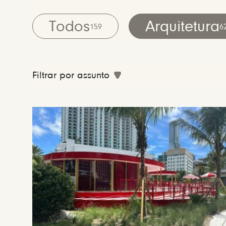
Todos
Arquitetura
159
6
Filtrar por assunto