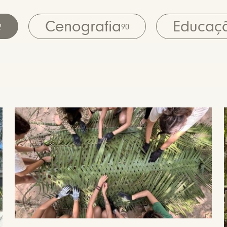
Cenografia
Educaç
2
90