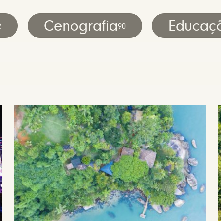
Cenografia
Educaç
2
90