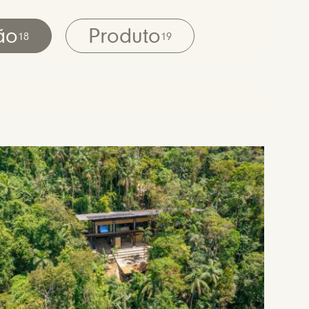
ão
Produto
18
19