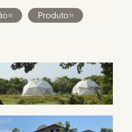
ão
Produto
18
19