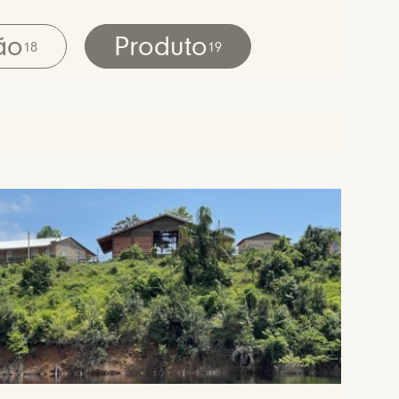
ão
Produto
18
19