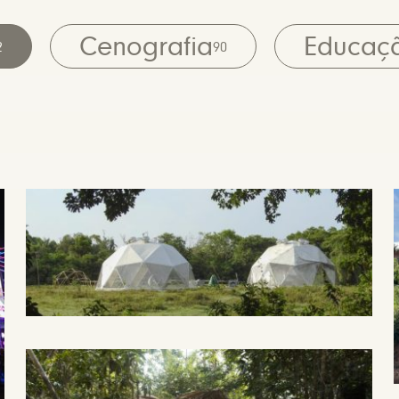
Cenografia
Educaç
2
90