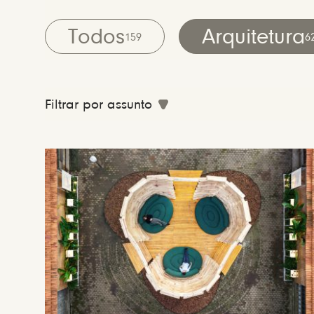
Todos
Arquitetura
159
6
Filtrar por assunto