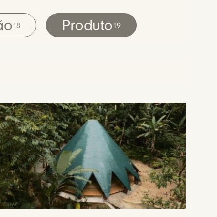
ão
Produto
18
19