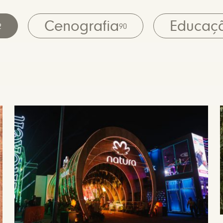
Cenografia
Educaç
2
90