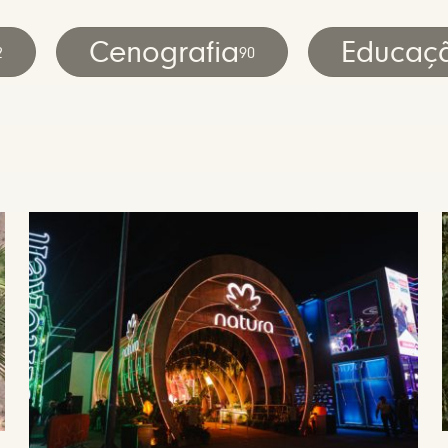
Cenografia
Educaç
2
90