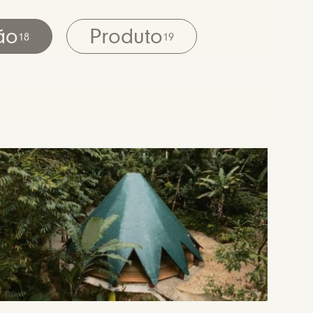
ão
Produto
18
19