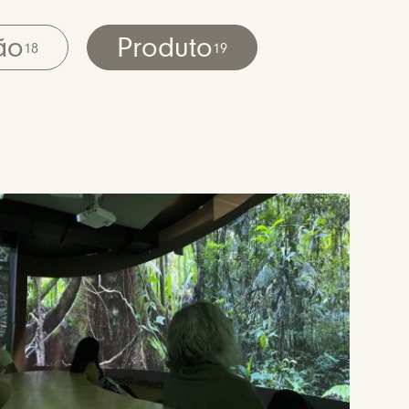
ão
Produto
18
19