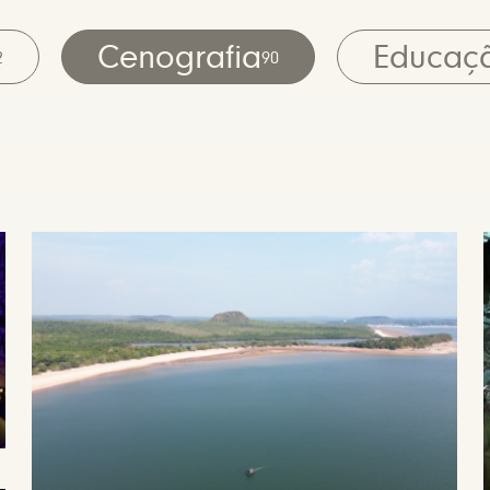
Cenografia
Educaç
2
90