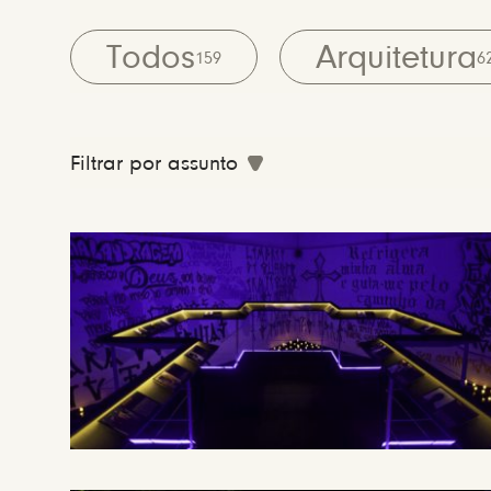
Todos
Arquitetura
159
6
Filtrar por assunto