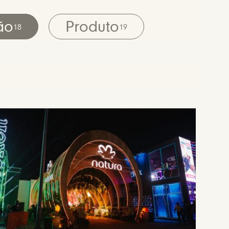
ão
Produto
18
19