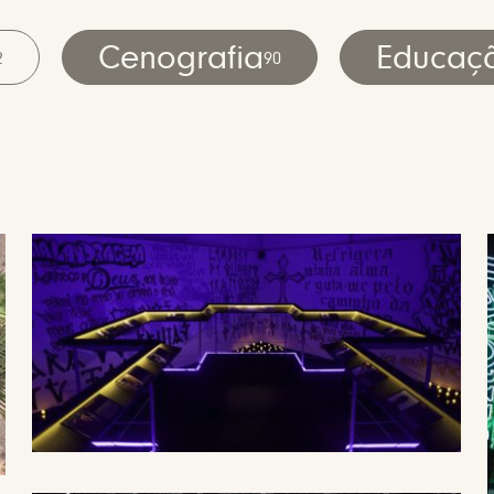
Cenografia
Educaç
2
90