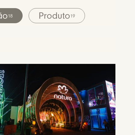
ão
Produto
18
19