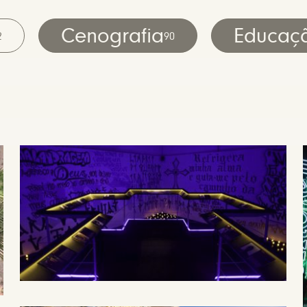
Cenografia
Educaç
2
90