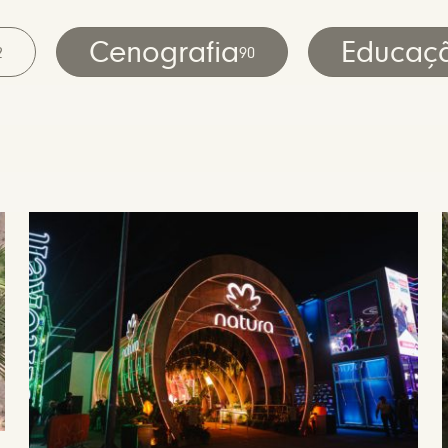
Cenografia
Educaç
2
90