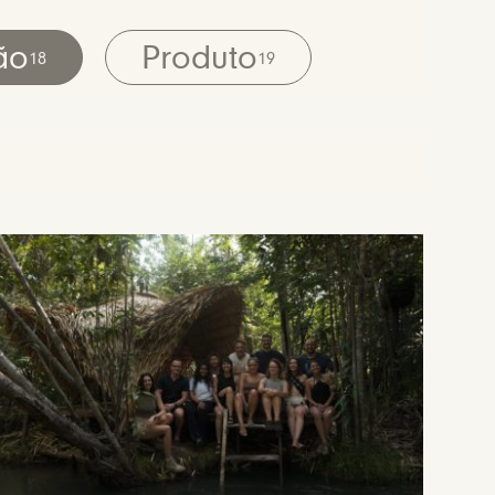
ão
Produto
18
19