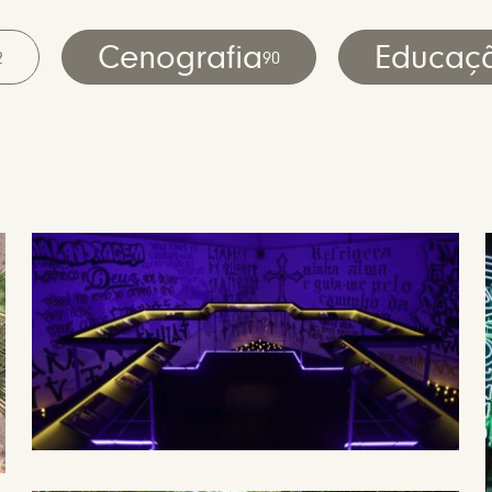
Cenografia
Educaç
2
90