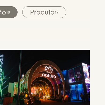
ão
Produto
18
19