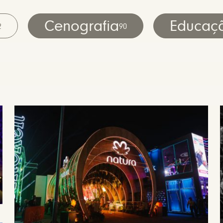
Cenografia
Educaç
2
90