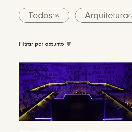
Todos
Arquitetura
159
6
Filtrar por assunto