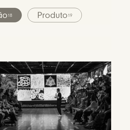
ão
Produto
18
19