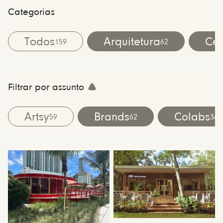
Categorias
Todos
Arquitetura
Cen
159
62
Filtrar por assunto
Artsy
Brands
Colabs
59
62
36