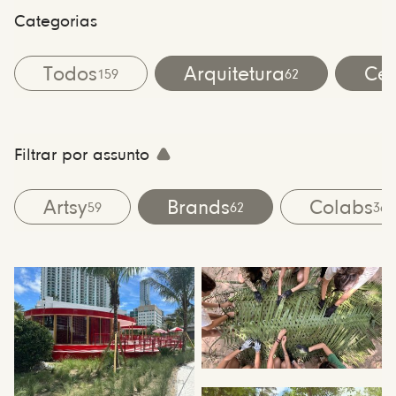
Categorias
Todos
Arquitetura
Cen
159
62
Filtrar por assunto
Artsy
Brands
Colabs
59
62
36