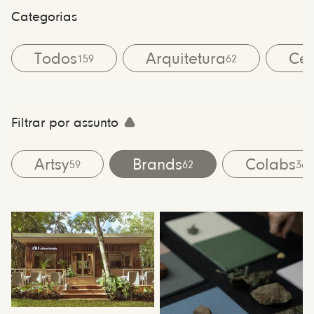
Categorias
Todos
Arquitetura
Cen
159
62
Filtrar por assunto
Artsy
Brands
Colabs
59
62
36