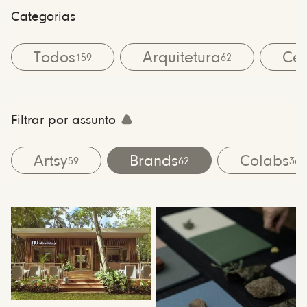
Categorias
Todos
Arquitetura
Cen
159
62
Filtrar por assunto
Artsy
Brands
Colabs
59
62
36