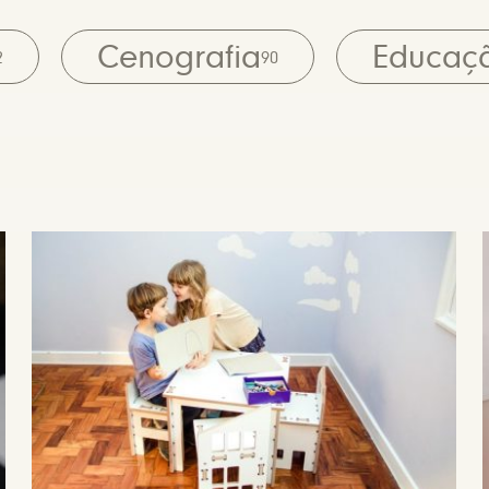
Cenografia
Educaç
2
90