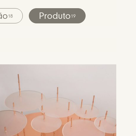
ão
Produto
18
19