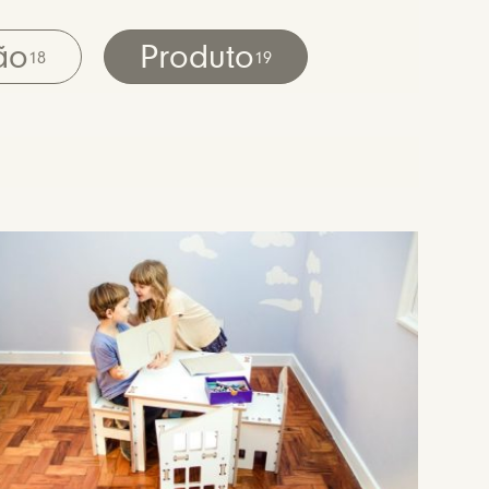
ão
Produto
18
19