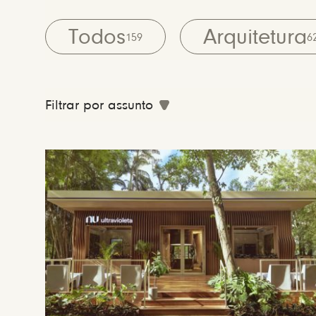
Todos
Arquitetura
159
6
Filtrar por assunto