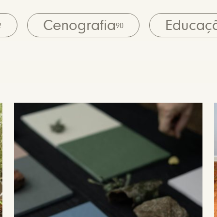
Cenografia
Educaç
2
90