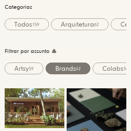
Categorias
Todos
Arquitetura
Cen
159
62
Filtrar por assunto
Artsy
Brands
Colabs
59
62
36