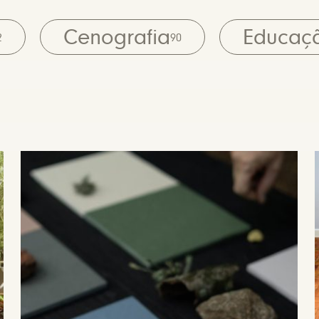
Cenografia
Educaç
2
90