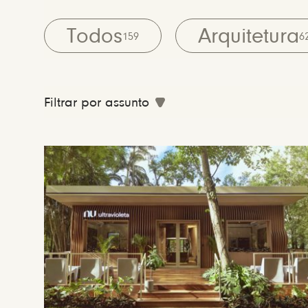
Todos
Arquitetura
159
6
Filtrar por assunto