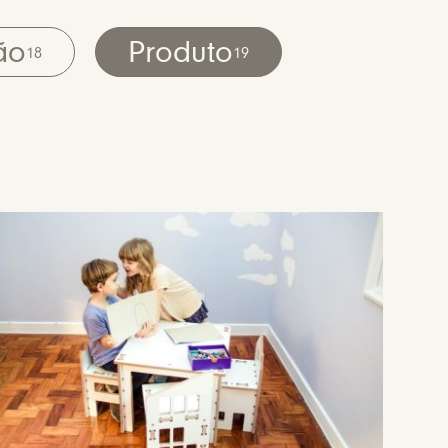
ão
Produto
18
19