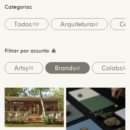
Categorias
Todos
Arquitetura
Cen
159
62
Filtrar por assunto
Artsy
Brands
Colabs
59
62
36