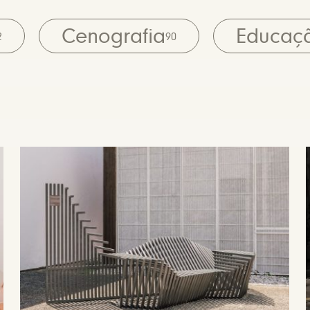
Cenografia
Educaç
2
90