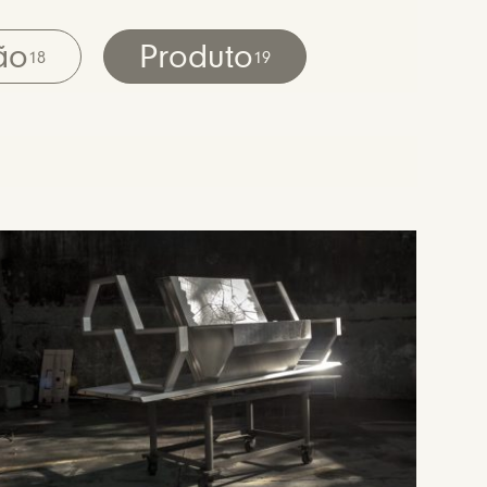
ão
Produto
18
19