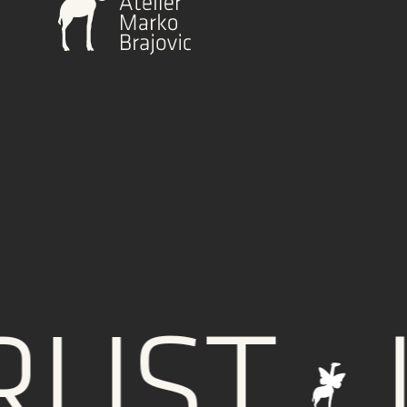
UST
I