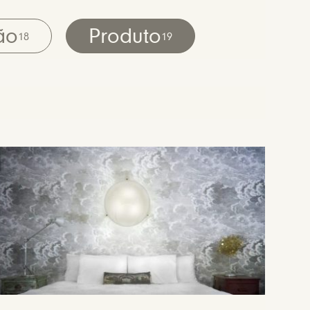
ão
Produto
18
19