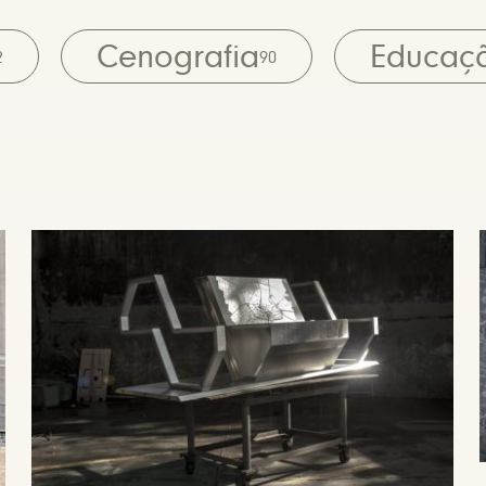
Cenografia
Educaç
2
90