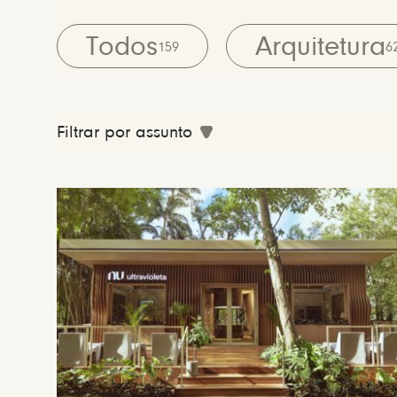
Todos
Arquitetura
159
6
Filtrar por assunto