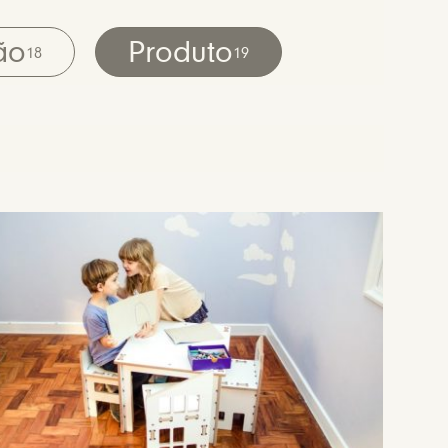
ão
Produto
18
19