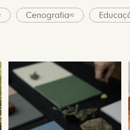
Cenografia
Educaç
2
90