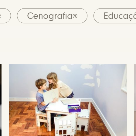
Cenografia
Educaç
2
90