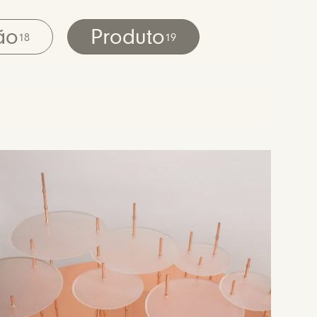
ão
Produto
18
19