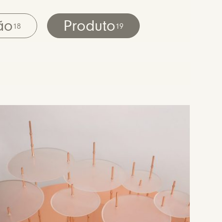
ão
Produto
18
19