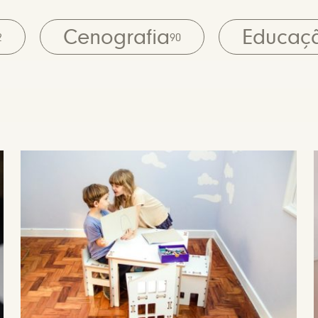
Cenografia
Educaç
2
90