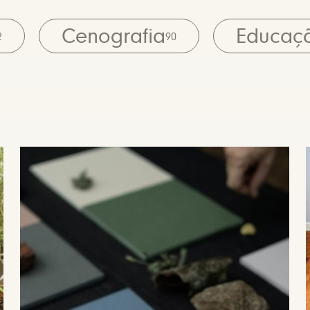
Cenografia
Educaç
2
90