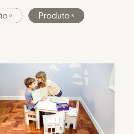
ão
Produto
18
19