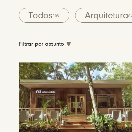
Todos
Arquitetura
159
6
Filtrar por assunto