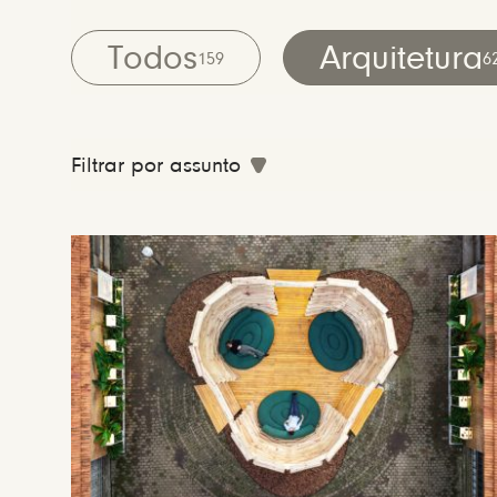
Todos
Arquitetura
159
6
Filtrar por assunto