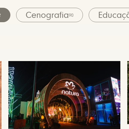
Cenografia
Educaç
2
90