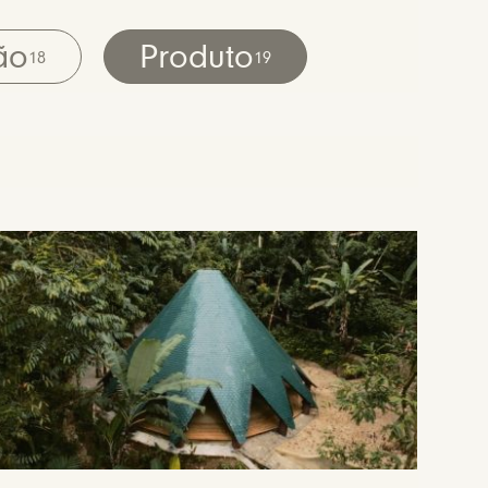
ão
Produto
18
19