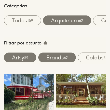
Categorias
Todos
Arquitetura
Cen
159
62
Filtrar por assunto
Artsy
Brands
Colabs
59
62
36