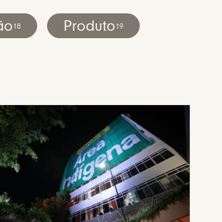
ão
Produto
18
19