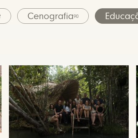
Cenografia
Educaç
2
90