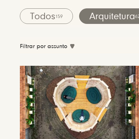
Todos
Arquitetura
159
6
Filtrar por assunto