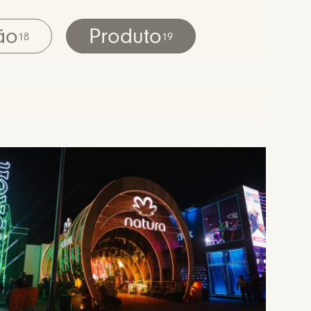
ão
Produto
18
19