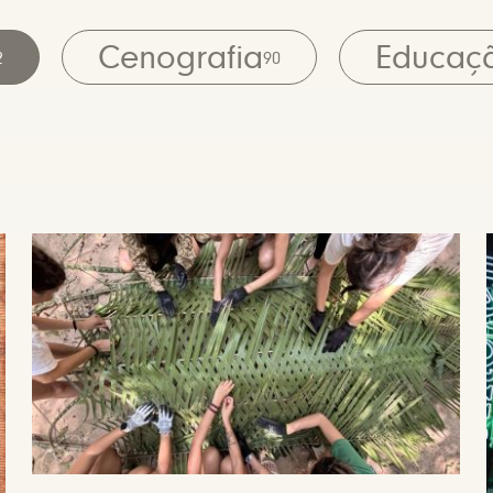
Cenografia
Educaç
2
90