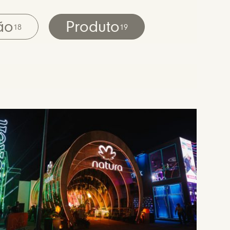
ão
Produto
18
19