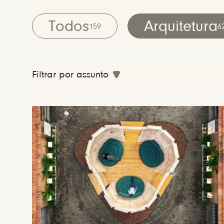
Todos
Arquitetura
159
6
Filtrar por assunto