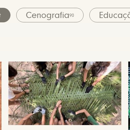
Cenografia
Educaç
2
90