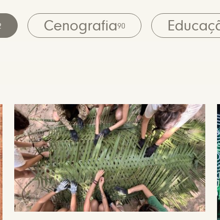
Cenografia
Educaç
2
90