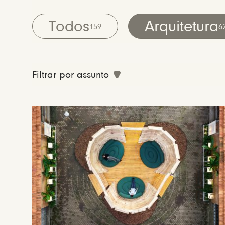
Todos
Arquitetura
159
6
Filtrar por assunto