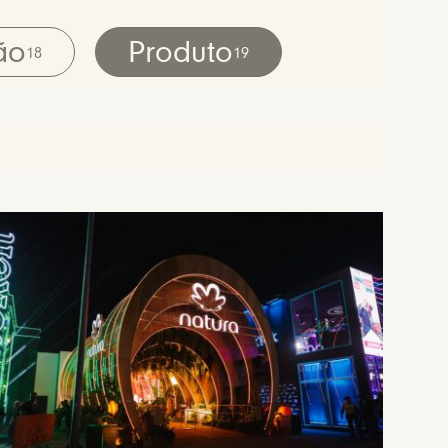
ão
Produto
18
19