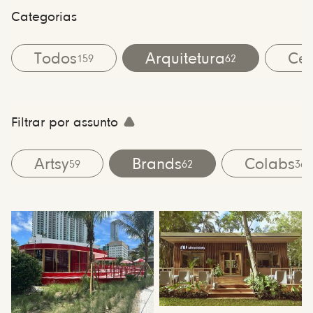
Categorias
Todos
Arquitetura
Cen
159
62
Filtrar por assunto
Artsy
Brands
Colabs
59
62
36