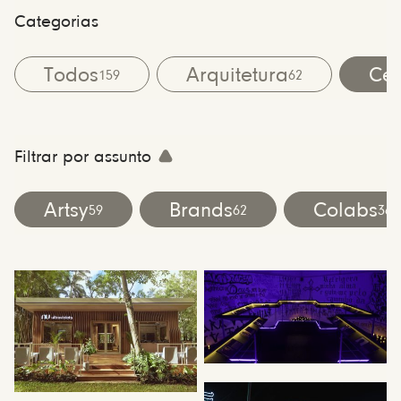
Categorias
Todos
Arquitetura
Cen
159
62
Filtrar por assunto
Artsy
Brands
Colabs
59
62
36