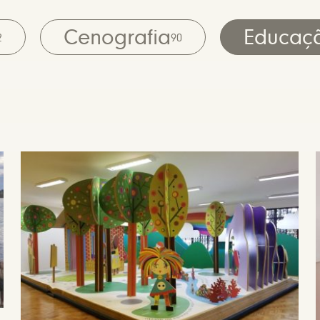
Cenografia
Educaç
2
90