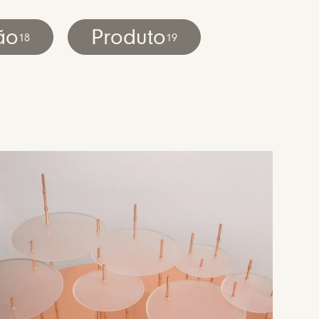
ão
Produto
18
19