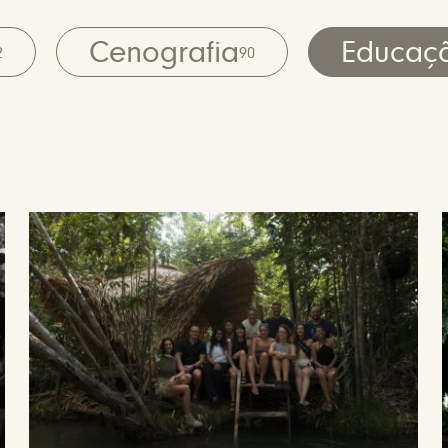
Cenografia
Educaç
2
90