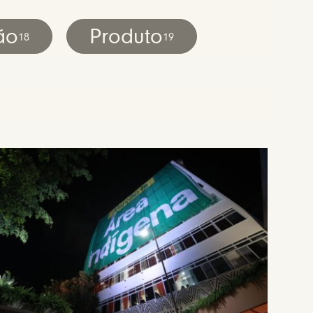
ão
Produto
18
19