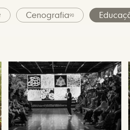
Cenografia
Educaç
2
90