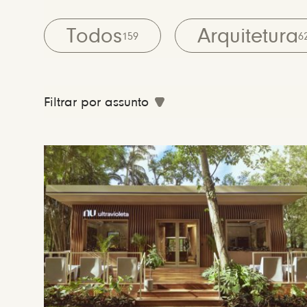
Todos
Arquitetura
159
6
Filtrar por assunto