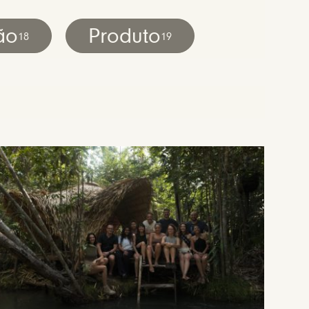
ão
Produto
18
19