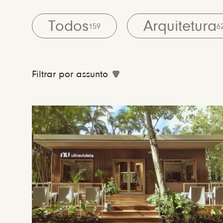
Todos
Arquitetura
159
6
Filtrar por assunto