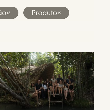
ão
Produto
18
19