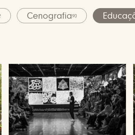
Cenografia
Educaç
2
90