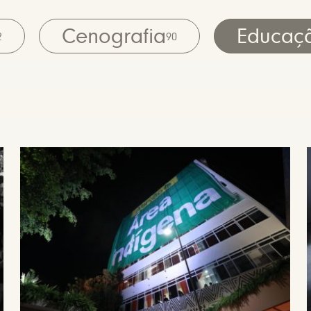
Cenografia
Educaç
2
90