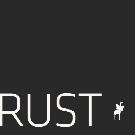
UST
I