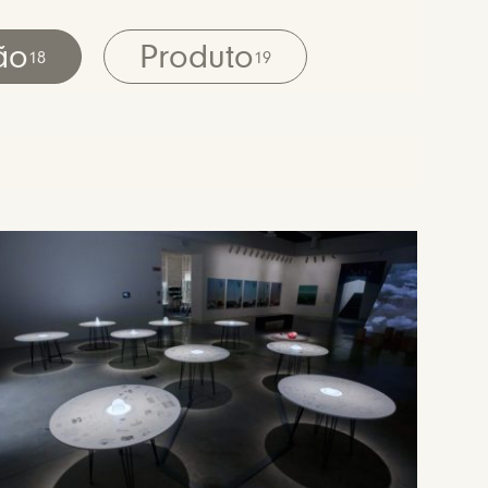
ão
Produto
18
19