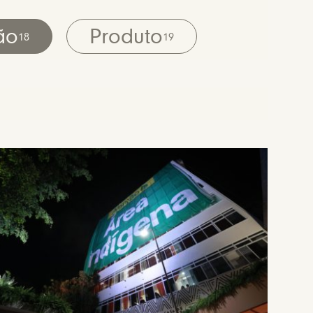
ão
Produto
18
19