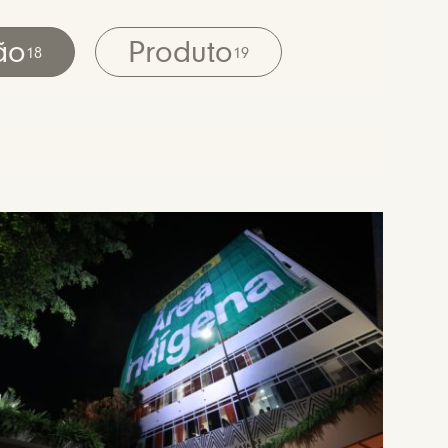
ão
Produto
18
19