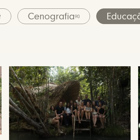
Cenografia
Educaç
2
90